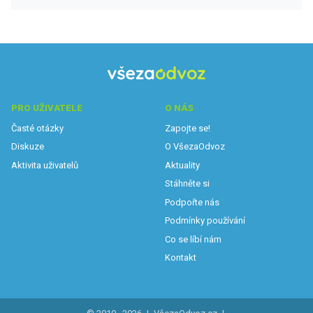
PRO UŽIVATELE
O NÁS
Časté otázky
Zapojte se!
Diskuze
O VšezaOdvoz
Aktivita uživatelů
Aktuality
Stáhněte si
Podpořte nás
Podmínky používání
Co se líbí nám
Kontakt