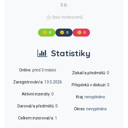
0 b.
(bez hodnocení)
🙂
0
😐
0
🙁
0
Statistiky
Online:
před 3 měsíci
Získal/a předmětů:
0
Zaregistrován/a:
13.5.2026
Příspěvků v diskuzi:
0
Aktivní inzeráty:
0
Kraj:
nevyplněno
Daroval/a předmětů:
0
Okres:
nevyplněno
Celkem inzeroval/a:
1