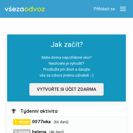
Přihlásit se
Zobra
Jak začít?
Máte doma nepotřebné věci?
Nechcete je vyhodit?
Prodlužte jim život a darujte
vše za odvoz jinému uživateli :-)
VYTVOŘTE SI ÚČET ZDARMA
Týdenní aktivita
0077ivka
1. místo
(66 darů)
helena
2. místo
(46 darů)