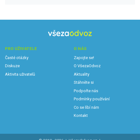
PRO UŽIVATELE
O NÁS
Časté otázky
Zapojte se!
Diskuze
O VšezaOdvoz
Aktivita uživatelů
Aktuality
Stáhněte si
Podpořte nás
Podmínky používání
Co se líbí nám
Kontakt