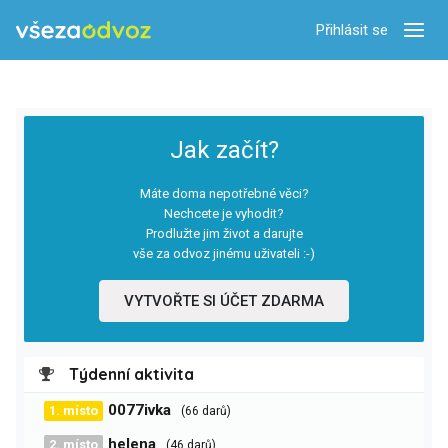
Přihlásit se
Zobra
Jak začít?
Máte doma nepotřebné věci?
Nechcete je vyhodit?
Prodlužte jim život a darujte
vše za odvoz jinému uživateli :-)
VYTVOŘTE SI ÚČET ZDARMA
Týdenní aktivita
0077ivka
1. místo
(66 darů)
helena
2. místo
(46 darů)