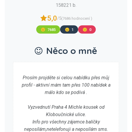
158221 b.
5,0
/5
(7686 hodnocení )
🙂
7685
😐
1
🙁
0
Něco o mně
Prosím projděte si celou nabídku přes můj
profil - aktivní mám tam přes 100 nabídek a
málo kdo se podívá .
Vyzvednutí Praha 4 Michle kousek od
Kloboučnické ulice.
Info pro všechny zájemce balíčky
neposílám,netelefonuji a neposílám sms.