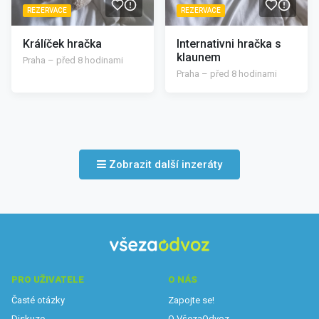
REZERVACE
REZERVACE
Králíček hračka
Internativni hračka s
klaunem
Praha – před 8 hodinami
Praha – před 8 hodinami
Zobrazit další inzeráty
PRO UŽIVATELE
O NÁS
Časté otázky
Zapojte se!
Diskuze
O VšezaOdvoz