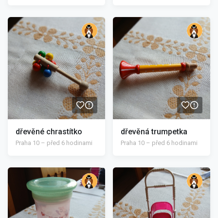
/>
/>
dřevěné chrastítko
dřevěná trumpetka
Praha 10 – před 6 hodinami
Praha 10 – před 6 hodinami
/>
/>