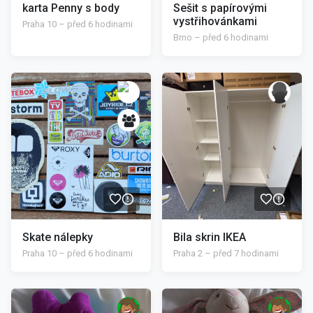
karta Penny s body
Sešit s papírovými
vystřihovánkami
Praha 10 – před 6 hodinami
Brno – před 6 hodinami
/>
/>
Skate nálepky
Bila skrin IKEA
Praha 10 – před 6 hodinami
Praha 2 – před 7 hodinami
/>
/>