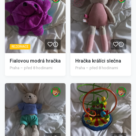
REZERVACE
Fialovou modrá hračka
Hračka králíci slečna
Praha – před 8 hodinami
Praha – před 8 hodinami
/>
/>