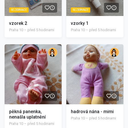
REZERVACE
REZERVACE
vzorek 2
vzorky 1
Praha 10 – před 5 hodinami
Praha 10 – před 5 hodinami
/>
/>
pěkná panenka,
hadrová nána - mimi
nenašla uplatnění
Praha 10 – před 5 hodinami
Praha 10 – před 5 hodinami