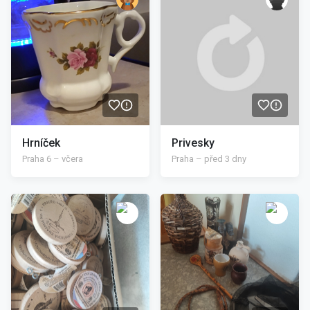
Hrníček
Privesky
Praha 6 – včera
Praha – před 3 dny
/>
/>