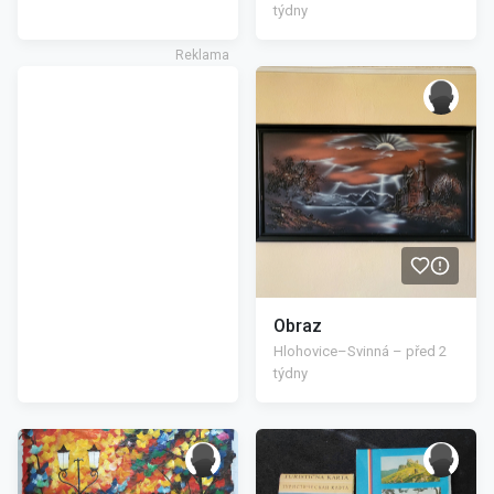
týdny
/>
Obraz
Hlohovice–Svinná – před 2
týdny
/>
/>