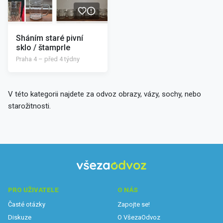
Sháním staré pivní
sklo / štamprle
Praha 4 – před 4 týdny
V této kategorii najdete za odvoz obrazy, vázy, sochy, nebo
starožitnosti.
PRO UŽIVATELE
O NÁS
Časté otázky
Zapojte se!
Diskuze
O VšezaOdvoz