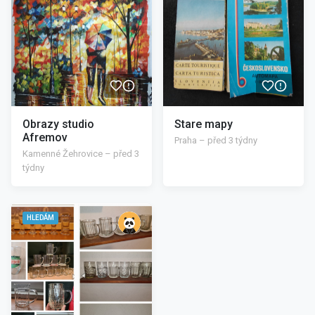
Obrazy studio
Stare mapy
Afremov
Praha – před 3 týdny
Kamenné Žehrovice – před 3
týdny
/>
HLEDÁM