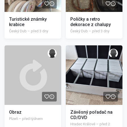
Turistické známky
Poličky a retro
krabice
dekorace z chalupy
Český Dub – před 3 dny
Český Dub – před 3 dny
/>
Obraz
Závěsný pořadač na
CD/DVD
Plzeň – před týdnem
Hradec Králové – před 2