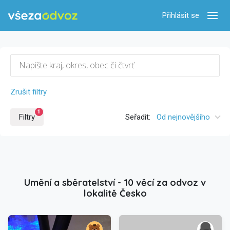
Přihlásit se
Zobra
Zrušit filtry
1
Filtry
Seřadit:
Od nejnovějšího
Umění a sběratelství - 10 věcí za odvoz v
lokalitě Česko
/>