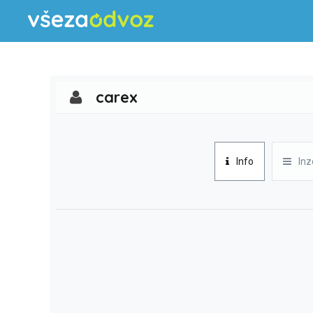
carex
Info
Inz