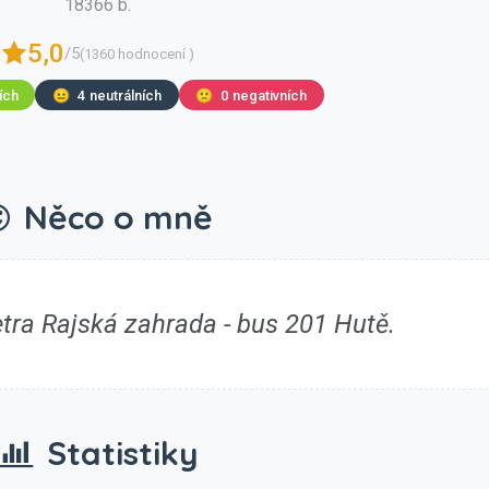
18366 b.
5,0
/5
(1360 hodnocení )
ích
😐
4
neutrálních
🙁
0
negativních
Něco o mně
tra Rajská zahrada - bus 201 Hutě.
Statistiky