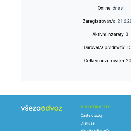
Online:
dnes
Zaregistrován/a:
21.6.2
Aktivní inzeráty:
3
Daroval/a předmětů:
1
Celkem inzeroval/a:
2
PRO UŽIVATELE
Časté otázky
Diskuze
Aktivita uživatelů