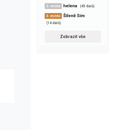
helena
2. místo
(45 darů)
Šíleně Sim
3. místo
(14 darů)
Zobrazit vše