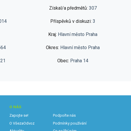
Získal/a předmětů:
307
014
Příspěvků v diskuzi:
3
Kraj:
Hlavní město Praha
564
Okres:
Hlavní město Praha
021
Obec:
Praha 14
O NÁS
Zapojte se!
Podpořte nás
O VšezaOdvoz
Podmínky používání
Aktuality
Co se líbí nám