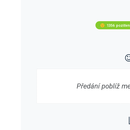
🙂
1356
pozitivn
Předání poblíž me