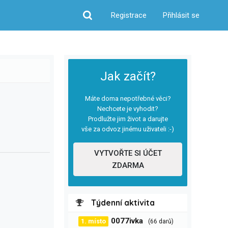
Registrace
Přihlásit se
Hledat
Jak začít?
Máte doma nepotřebné věci?
Nechcete je vyhodit?
Prodlužte jim život a darujte
vše za odvoz jinému uživateli :-)
VYTVOŘTE SI ÚČET
ZDARMA
Týdenní aktivita
0077ivka
1. místo
(66 darů)