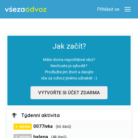
Přihlásit se
Zobra
Jak začít?
Máte doma nepotřebné věci?
Nechcete je vyhodit?
Prodlužte jim život a darujte
vše za odvoz jinému uživateli :-)
VYTVOŘTE SI ÚČET ZDARMA
Týdenní aktivita
0077ivka
1. místo
(66 darů)
helena
2. místo
(48 darů)