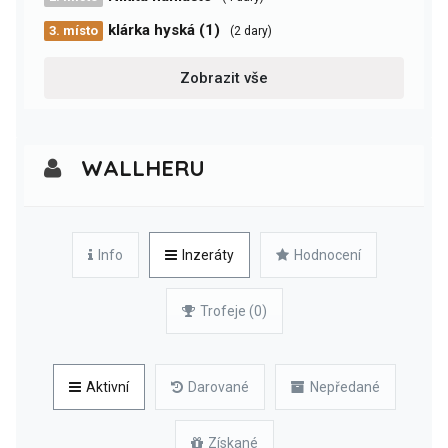
klárka hyská (1)
3. místo
(2 dary)
Zobrazit vše
WALLHERU
Info
Inzeráty
Hodnocení
Trofeje (0)
Aktivní
Darované
Nepředané
Získané