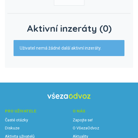
Aktivní inzeráty (0)
Uživatel nemá žádné další aktivní inzeráty.
PRO UŽIVATELE
O NÁS
Časté otázky
Zapojte se!
Diskuze
O VšezaOdvoz
Aktivita uživatelů
Aktuality