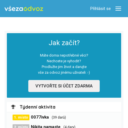
Přihlásit se
Zobra
Jak začít?
Máte doma nepotřebné věci?
Nechcete je vyhodit?
Prodlužte jim život a darujte
vše za odvoz jinému uživateli :-)
VYTVOŘTE SI ÚČET ZDARMA
Týdenní aktivita
0077ivka
1. místo
(39 darů)
Nikita namaste
2. místo
(4 dary)