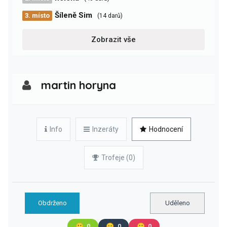
Šíleně Sim
3. místo
(14 darů)
Zobrazit vše
martin horyna
Info
Inzeráty
Hodnocení
Trofeje (0)
Obdrženo
Uděleno
🙂
0
😐
0
🙁
0