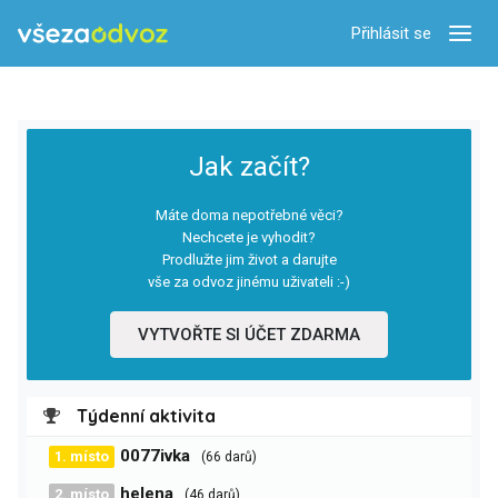
Přihlásit se
Zobra
Jak začít?
Máte doma nepotřebné věci?
Nechcete je vyhodit?
Prodlužte jim život a darujte
vše za odvoz jinému uživateli :-)
VYTVOŘTE SI ÚČET ZDARMA
Týdenní aktivita
0077ivka
1. místo
(66 darů)
helena
2. místo
(46 darů)