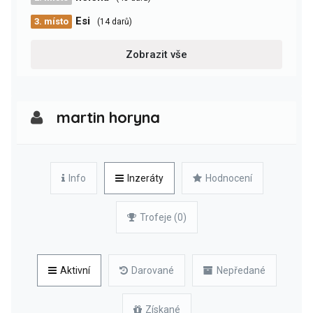
Esi
3. místo
(14 darů)
Zobrazit vše
martin horyna
Info
Inzeráty
Hodnocení
Trofeje (0)
Aktivní
Darované
Nepředané
Získané