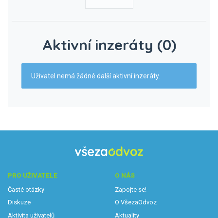
Aktivní inzeráty (0)
Uživatel nemá žádné další aktivní inzeráty.
PRO UŽIVATELE
O NÁS
Časté otázky
Zapojte se!
Diskuze
O VšezaOdvoz
Aktivita uživatelů
Aktuality