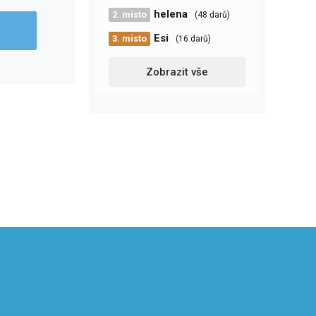
helena
2. místo
(48 darů)
Esi
3. místo
(16 darů)
Zobrazit vše