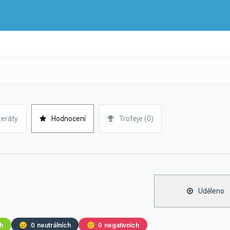
zeráty
Hodnocení
Trofeje (0)
Uděleno
ch
😐
0
neutrálních
🙁
0
negativních