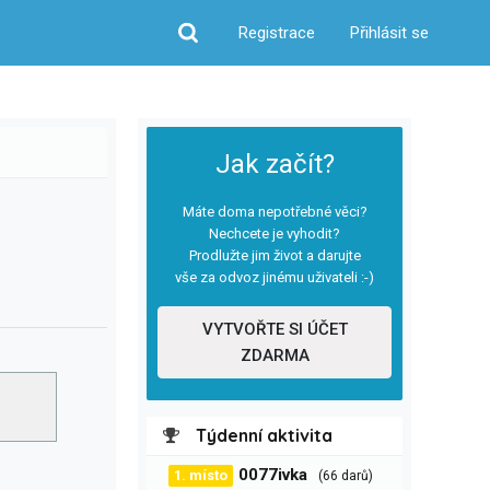
Registrace
Přihlásit se
Hledat
Jak začít?
Máte doma nepotřebné věci?
Nechcete je vyhodit?
Prodlužte jim život a darujte
vše za odvoz jinému uživateli :-)
VYTVOŘTE SI ÚČET
ZDARMA
Týdenní aktivita
0077ivka
1. místo
(66 darů)