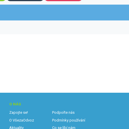
O NÁS
Zapojte se!
Podpořte nás
O VšezaOdvoz
Podmínky používání
Aktuality
Co se líbí nám