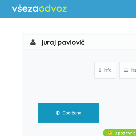
juraj pavlovič
Info
In
Obdrženo
🙂
0
pozitivní