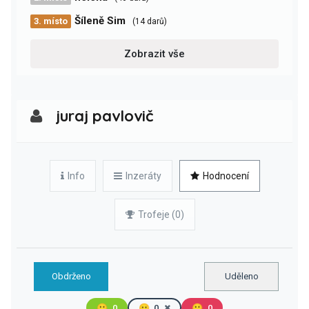
Šíleně Sim
3. místo
(14 darů)
Zobrazit vše
juraj pavlovič
Info
Inzeráty
Hodnocení
Trofeje (0)
Obdrženo
Uděleno
🙂
0
😐
0
🙁
0