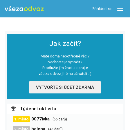
Přihlásit se
Zobra
Jak začít?
Máte doma nepotřebné věci?
Nechcete je vyhodit?
Prodlužte jim život a darujte
vše za odvoz jinému uživateli :-)
VYTVOŘTE SI ÚČET ZDARMA
Týdenní aktivita
0077ivka
1. místo
(66 darů)
helena
2. místo
(46 darů)