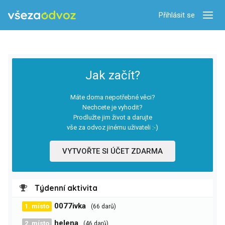
Přihlásit se
Zobra
Jak začít?
Máte doma nepotřebné věci?
Nechcete je vyhodit?
Prodlužte jim život a darujte
vše za odvoz jinému uživateli :-)
VYTVOŘTE SI ÚČET ZDARMA
Týdenní aktivita
0077ivka
1. místo
(66 darů)
helena
2. místo
(46 darů)