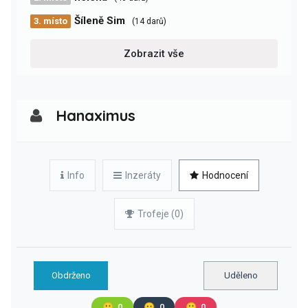
Šíleně Sim
3. místo
(14 darů)
Zobrazit vše
Hanaximus
Info
Inzeráty
Hodnocení
Trofeje (0)
Obdrženo
Uděleno
🙂
0
😐
0
🙁
0