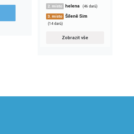
helena
2. místo
(46 darů)
Šíleně Sim
3. místo
(14 darů)
Zobrazit vše