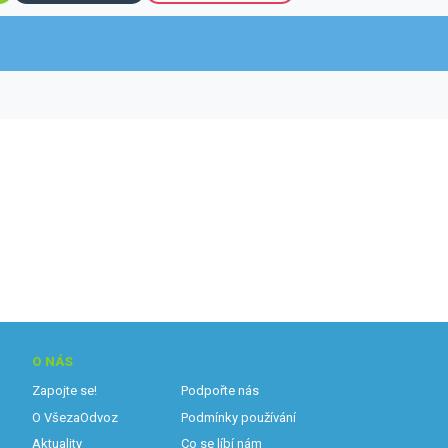
O NÁS
Zapojte se!
Podpořte nás
O VšezaOdvoz
Podmínky používání
Aktuality
Co se líbí nám