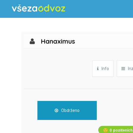
Hanaximus
Info
In
Obdrženo
🙂
0
pozitivních