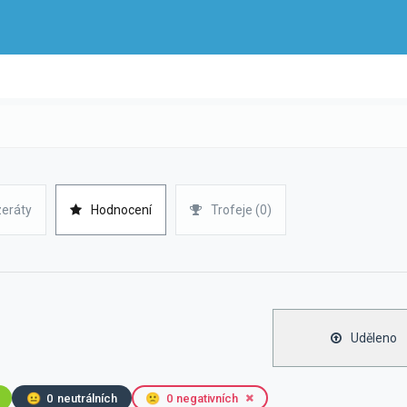
zeráty
Hodnocení
Trofeje (0)
Uděleno
😐
0
neutrálních
🙁
0
negativních