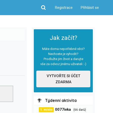
Registrace
Přihlásit se
Hledat
Jak začít?
Máte doma nepotřebné věci?
Nechcete je vyhodit?
Prodlužte jim život a darujte
vše za odvoz jinému uživateli :-)
VYTVOŘTE SI ÚČET
ZDARMA
Týdenní aktivita
0077ivka
1. místo
(66 darů)