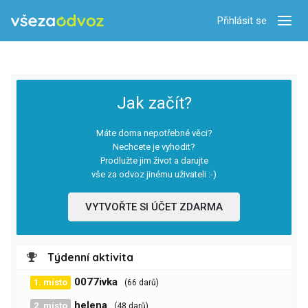
Přihlásit se
Zobra
Jak začít?
Máte doma nepotřebné věci?
Nechcete je vyhodit?
Prodlužte jim život a darujte
vše za odvoz jinému uživateli :-)
VYTVOŘTE SI ÚČET ZDARMA
Týdenní aktivita
0077ivka
1. místo
(66 darů)
helena
2. místo
(48 darů)