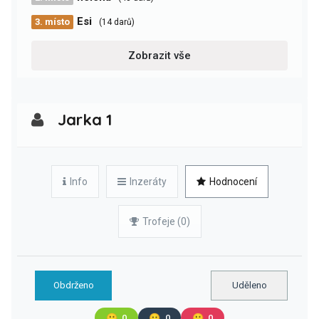
Esi
3. místo
(14 darů)
Zobrazit vše
Jarka 1
Info
Inzeráty
Hodnocení
Trofeje (0)
Obdrženo
Uděleno
🙂
0
😐
0
🙁
0