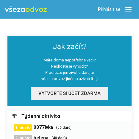
Přihlásit se
Zobra
Jak začít?
Máte doma nepotřebné věci?
Nechcete je vyhodit?
Prodlužte jim život a darujte
vše za odvoz jinému uživateli :-)
VYTVOŘTE SI ÚČET ZDARMA
Týdenní aktivita
0077ivka
1. místo
(66 darů)
helena
2. místo
(48 darů)