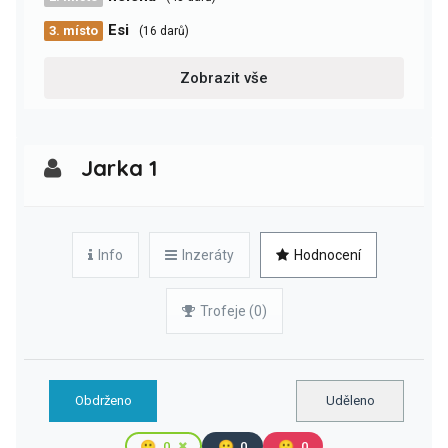
Esi
3. místo
(16 darů)
Zobrazit vše
Jarka 1
Info
Inzeráty
Hodnocení
Trofeje (0)
Obdrženo
Uděleno
🙂
0
😐
0
🙁
0