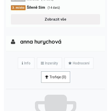
Šíleně Sim
3. místo
(14 darů)
Zobrazit vše
anna hurychová
Info
Inzeráty
Hodnocení
Trofeje (0)