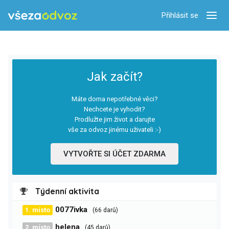
Přihlásit se
Zobra
Jak začít?
Máte doma nepotřebné věci?
Nechcete je vyhodit?
Prodlužte jim život a darujte
vše za odvoz jinému uživateli :-)
VYTVOŘTE SI ÚČET ZDARMA
Týdenní aktivita
0077ivka
1. místo
(66 darů)
helena
2. místo
(45 darů)