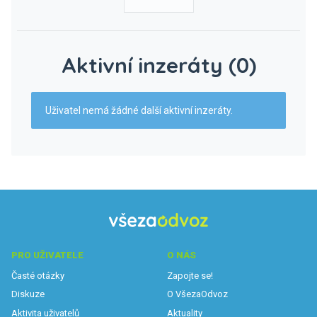
Aktivní inzeráty (0)
Uživatel nemá žádné další aktivní inzeráty.
PRO UŽIVATELE
O NÁS
Časté otázky
Zapojte se!
Diskuze
O VšezaOdvoz
Aktivita uživatelů
Aktuality