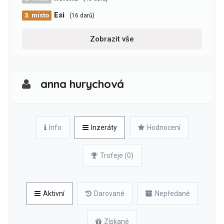
Esi
3. místo
(16 darů)
Zobrazit vše
anna hurychová
Info
Inzeráty
Hodnocení
Trofeje (0)
Aktivní
Darované
Nepředané
Získané