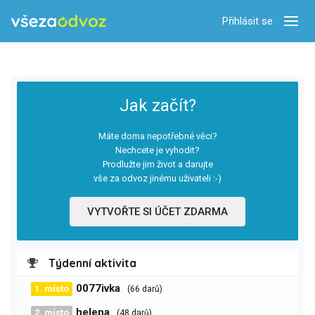
Přihlásit se
Zobra
Jak začít?
Máte doma nepotřebné věci?
Nechcete je vyhodit?
Prodlužte jim život a darujte
vše za odvoz jinému uživateli :-)
VYTVOŘTE SI ÚČET ZDARMA
Týdenní aktivita
0077ivka
1. místo
(66 darů)
helena
2. místo
(48 darů)