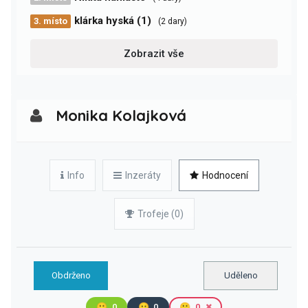
klárka hyská (1)
3. místo
(2 dary)
Zobrazit vše
Monika Kolajková
Info
Inzeráty
Hodnocení
Trofeje (0)
Obdrženo
Uděleno
🙂
0
😐
0
🙁
0