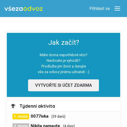
Přihlásit se
Zobra
Jak začít?
Máte doma nepotřebné věci?
Nechcete je vyhodit?
Prodlužte jim život a darujte
vše za odvoz jinému uživateli :-)
VYTVOŘTE SI ÚČET ZDARMA
Týdenní aktivita
0077ivka
1. místo
(39 darů)
Nikita namaste
2. místo
(4 dary)