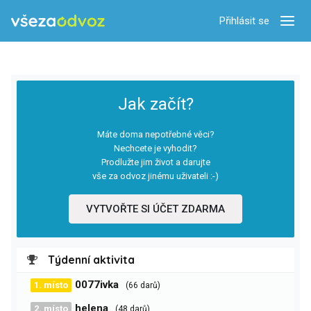
Přihlásit se
Zobra
Jak začít?
Máte doma nepotřebné věci?
Nechcete je vyhodit?
Prodlužte jim život a darujte
vše za odvoz jinému uživateli :-)
VYTVOŘTE SI ÚČET ZDARMA
Týdenní aktivita
0077ivka
1. místo
(66 darů)
helena
2. místo
(48 darů)