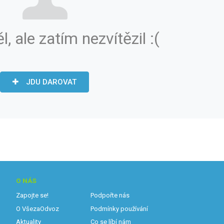
ěl, ale zatím nezvítězil :(
JDU DAROVAT
O NÁS
Zapojte se!
Podpořte nás
O VšezaOdvoz
Podmínky používání
Aktuality
Co se líbí nám