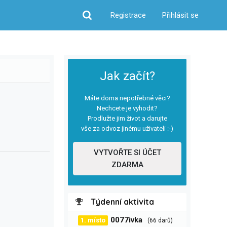
Registrace
Přihlásit se
Hledat
Jak začít?
Máte doma nepotřebné věci?
Nechcete je vyhodit?
Prodlužte jim život a darujte
vše za odvoz jinému uživateli :-)
VYTVOŘTE SI ÚČET
ZDARMA
Týdenní aktivita
0077ivka
1. místo
(66 darů)