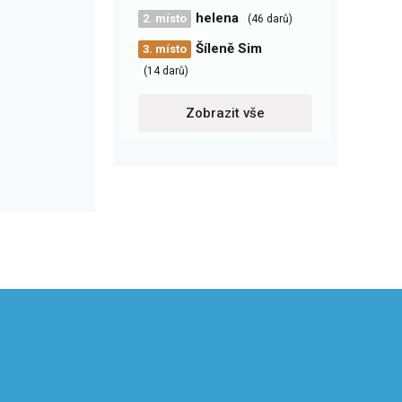
helena
2. místo
(46 darů)
Šíleně Sim
3. místo
(14 darů)
Zobrazit vše