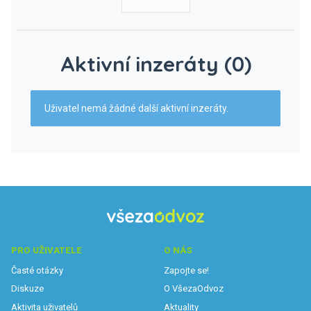
Aktivní inzeráty (0)
Uživatel nemá žádné další aktivní inzeráty.
PRO UŽIVATELE
O NÁS
Časté otázky
Zapojte se!
Diskuze
O VšezaOdvoz
Aktivita uživatelů
Aktuality