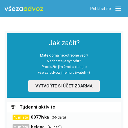
Přihlásit se
Zobra
Jak začít?
Máte doma nepotřebné věci?
Nechcete je vyhodit?
Prodlužte jim život a darujte
vše za odvoz jinému uživateli :-)
VYTVOŘTE SI ÚČET ZDARMA
Týdenní aktivita
0077ivka
1. místo
(66 darů)
helena
2. místo
(48 darů)