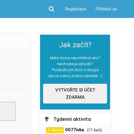
Registrace
Přihlásit se
Hledat
Jak začít?
Máte doma nepotřebné věci?
Nechcete je vyhodit?
Prodlužte jim život a darujte
vše za odvoz jinému uživateli :-)
VYTVOŘTE SI ÚČET
ZDARMA
Týdenní aktivita
0077ivka
1. místo
(17 darů)