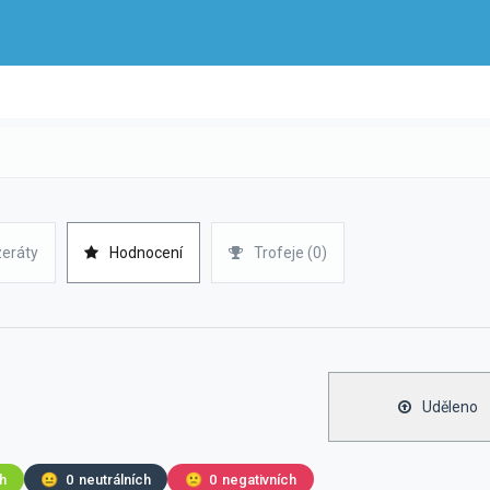
zeráty
Hodnocení
Trofeje (0)
Uděleno
ch
😐
0
neutrálních
🙁
0
negativních