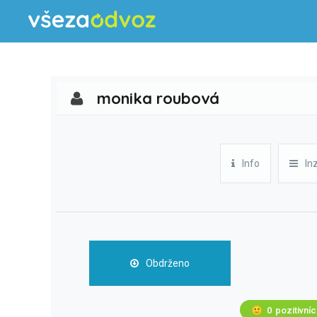
monika roubová
Info
In
Obdrženo
🙂
0
pozitivní