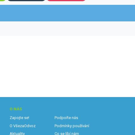
O NÁS
Zapojte se!
Podpořte nás
O VšezaOdvoz
Podmínky používání
Aktuality
Co se líbí nám