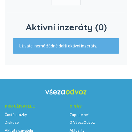
Aktivní inzeráty (0)
Uživatel nemá žádné další aktivní inzeráty.
PRO UŽIVATELE
O NÁS
Časté otázky
Zapojte se!
Diskuze
O VšezaOdvoz
Aktivita uživatelů
Aktuality