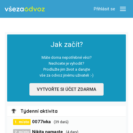
Přihlásit se
Zobra
Jak začít?
Máte doma nepotřebné věci?
Nechcete je vyhodit?
Prodlužte jim život a darujte
vše za odvoz jinému uživateli :-)
VYTVOŘTE SI ÚČET ZDARMA
Týdenní aktivita
0077ivka
1. místo
(39 darů)
Nikita namaste
2. místo
(4 dary)