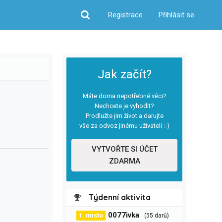
Registrace
Přihlásit se
Hledat
Jak začít?
Máte doma nepotřebné věci?
Nechcete je vyhodit?
Prodlužte jim život a darujte
vše za odvoz jinému uživateli :-)
VYTVOŘTE SI ÚČET
ZDARMA
Týdenní aktivita
0077ivka
1. místo
(55 darů)