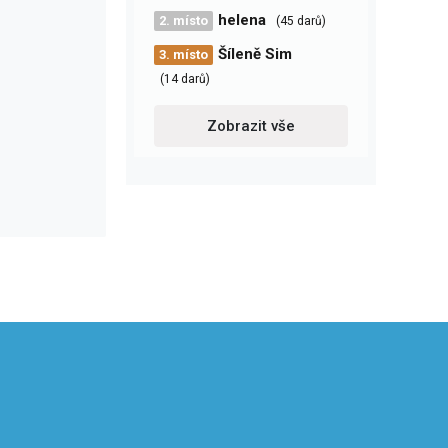
helena
2. místo
(45 darů)
Šíleně Sim
3. místo
(14 darů)
Zobrazit vše