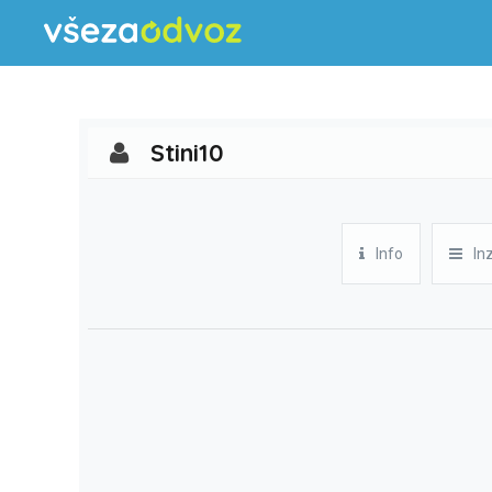
Stini10
Info
In