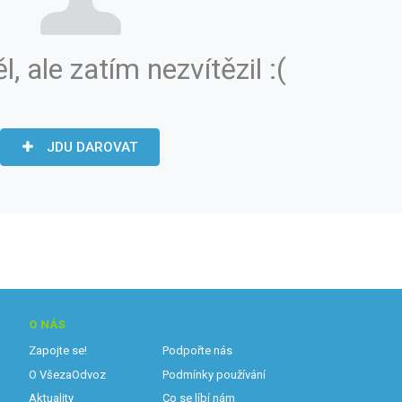
ěl, ale zatím nezvítězil :(
JDU DAROVAT
O NÁS
Zapojte se!
Podpořte nás
O VšezaOdvoz
Podmínky používání
Aktuality
Co se líbí nám