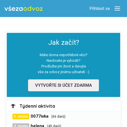
Přihlásit se
Zobra
Jak začít?
Máte doma nepotřebné věci?
Nechcete je vyhodit?
Prodlužte jim život a darujte
vše za odvoz jinému uživateli :-)
VYTVOŘTE SI ÚČET ZDARMA
Týdenní aktivita
0077ivka
1. místo
(66 darů)
helena
2. místo
(45 darů)