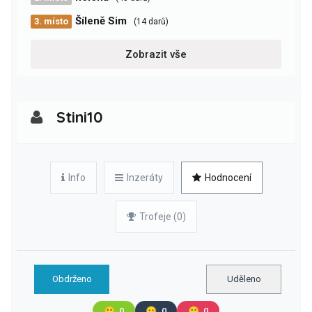
Šíleně Sim
3. místo
(14 darů)
Zobrazit vše
Stini10
Info
Inzeráty
Hodnocení
Trofeje (0)
Obdrženo
Uděleno
🙂
0
😐
0
🙁
0