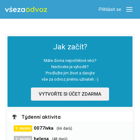
Přihlásit se
Zobra
Jak začít?
Máte doma nepotřebné věci?
Nechcete je vyhodit?
Prodlužte jim život a darujte
vše za odvoz jinému uživateli :-)
VYTVOŘTE SI ÚČET ZDARMA
Týdenní aktivita
0077ivka
1. místo
(66 darů)
helena
2. místo
(48 darů)