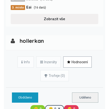
Esi
3. místo
(16 darů)
Zobrazit vše
hollerkan
Info
Inzeráty
Hodnocení
Trofeje (0)
Obdrženo
Uděleno
🙂
0
😐
0
🙁
0