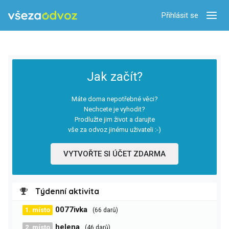
Přihlásit se
Zobra
Jak začít?
Máte doma nepotřebné věci?
Nechcete je vyhodit?
Prodlužte jim život a darujte
vše za odvoz jinému uživateli :-)
VYTVOŘTE SI ÚČET ZDARMA
Týdenní aktivita
0077ivka
1. místo
(66 darů)
helena
2. místo
(46 darů)