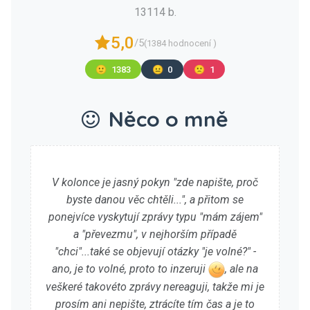
13114 b.
5,0
/5
(1384 hodnocení )
🙂
1383
😐
0
🙁
1
Něco o mně
V kolonce je jasný pokyn "zde napište, proč
byste danou věc chtěli...", a přitom se
ponejvíce vyskytují zprávy typu "mám zájem"
a "převezmu", v nejhorším případě
"chci"...také se objevují otázky "je volné?" -
ano, je to volné, proto to inzeruji
, ale na
veškeré takovéto zprávy nereaguji, takže mi je
prosím ani nepište, ztrácíte tím čas a je to