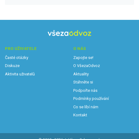
PRO UŽIVATELE
O NÁS
Časté otázky
Zapojte se!
Diskuze
O VšezaOdvoz
Aktivita uživatelů
Aktuality
Stáhněte si
Podpořte nás
Podmínky používání
Co se líbí nám
Kontakt