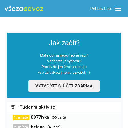
Přihlásit se
Zobra
Jak začít?
Máte doma nepotřebné věci?
Nechcete je vyhodit?
Prodlužte jim život a darujte
vše za odvoz jinému uživateli :-)
VYTVOŘTE SI ÚČET ZDARMA
Týdenní aktivita
0077ivka
1. místo
(66 darů)
helena
2. místo
(48 darů)