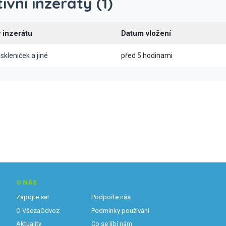
ivní inzeráty (1)
 inzerátu
Datum vložení
 skleniček a jiné
před 5 hodinami
O NÁS
Zapojte se!
Podpořte nás
O VšezaOdvoz
Podmínky používání
Aktuality
Co se líbí nám