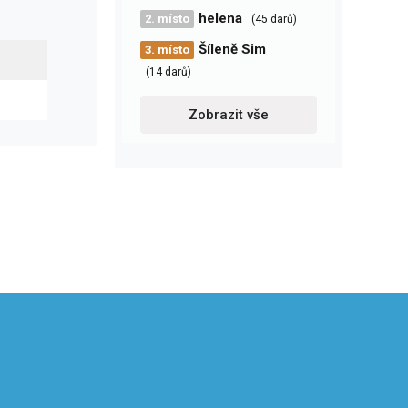
helena
2. místo
(45 darů)
Šíleně Sim
3. místo
(14 darů)
Zobrazit vše