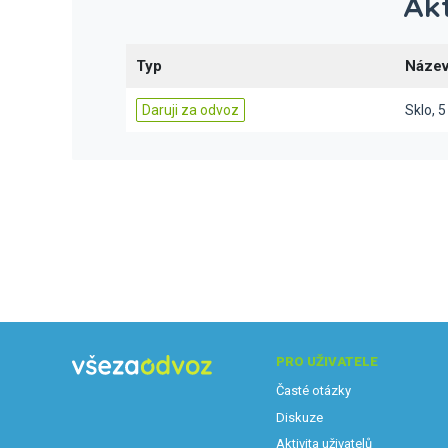
Akt
Typ
Název
Daruji za odvoz
Sklo, 5
PRO UŽIVATELE
Časté otázky
Diskuze
Aktivita uživatelů