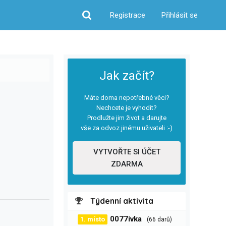
Registrace
Přihlásit se
Hledat
Jak začít?
Máte doma nepotřebné věci?
Nechcete je vyhodit?
Prodlužte jim život a darujte
vše za odvoz jinému uživateli :-)
VYTVOŘTE SI ÚČET
ZDARMA
Týdenní aktivita
0077ivka
1. místo
(66 darů)