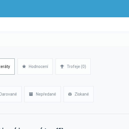
zeráty
Hodnocení
Trofeje (0)
Darované
Nepředané
Získané