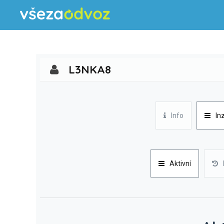
L3NKA8
Info
In
Aktivní