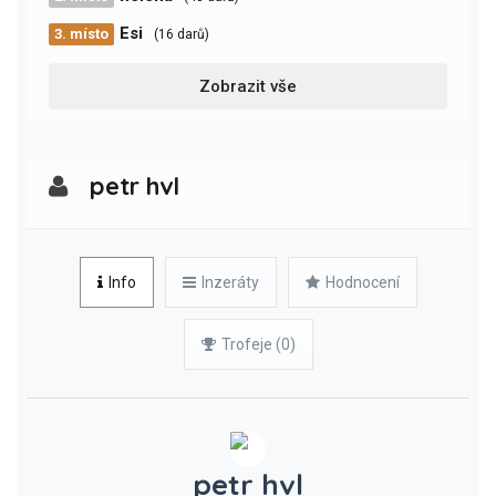
Esi
3. místo
(16 darů)
Zobrazit vše
petr hvl
Info
Inzeráty
Hodnocení
Trofeje (0)
petr hvl