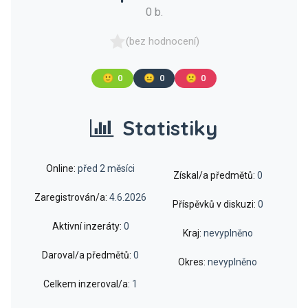
0 b.
(bez hodnocení)
🙂
0
😐
0
🙁
0
Statistiky
Online:
před 2 měsíci
Získal/a předmětů:
0
Zaregistrován/a:
4.6.2026
Příspěvků v diskuzi:
0
Aktivní inzeráty:
0
Kraj:
nevyplněno
Daroval/a předmětů:
0
Okres:
nevyplněno
Celkem inzeroval/a:
1