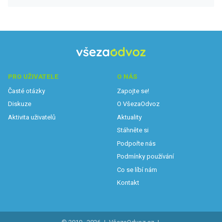
PRO UŽIVATELE
O NÁS
Časté otázky
Zapojte se!
Diskuze
O VšezaOdvoz
Aktivita uživatelů
Aktuality
Stáhněte si
Podpořte nás
Podmínky používání
Co se líbí nám
Kontakt