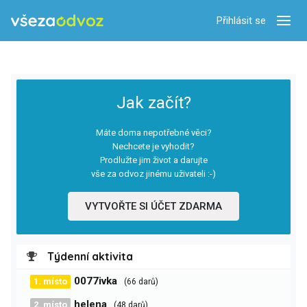
Přihlásit se
Zobra
Jak začít?
Máte doma nepotřebné věci?
Nechcete je vyhodit?
Prodlužte jim život a darujte
vše za odvoz jinému uživateli :-)
VYTVOŘTE SI ÚČET ZDARMA
Týdenní aktivita
0077ivka
1. místo
(66 darů)
helena
2. místo
(48 darů)