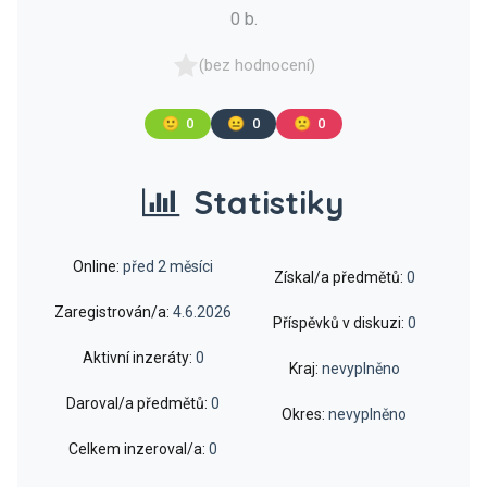
0 b.
(bez hodnocení)
🙂
0
😐
0
🙁
0
Statistiky
Online:
před 2 měsíci
Získal/a předmětů:
0
Zaregistrován/a:
4.6.2026
Příspěvků v diskuzi:
0
Aktivní inzeráty:
0
Kraj:
nevyplněno
Daroval/a předmětů:
0
Okres:
nevyplněno
Celkem inzeroval/a:
0