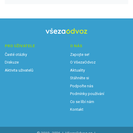
PRO UŽIVATELE
O NÁS
Časté otázky
Zapojte se!
Diskuze
O VšezaOdvoz
Aktivita uživatelů
Aktuality
Stáhněte si
Podpořte nás
Podmínky používání
Co se líbí nám
Kontakt