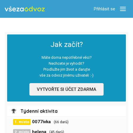
Přihlásit se
Zobra
Jak začít?
Máte doma nepotřebné věci?
Nechcete je vyhodit?
Prodlužte jim život a darujte
vše za odvoz jinému uživateli :-)
VYTVOŘTE SI ÚČET ZDARMA
Týdenní aktivita
0077ivka
1. místo
(66 darů)
helena
2. místo
(45 darů)