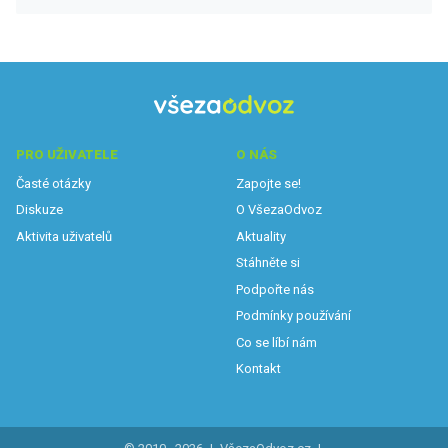
PRO UŽIVATELE
O NÁS
Časté otázky
Zapojte se!
Diskuze
O VšezaOdvoz
Aktivita uživatelů
Aktuality
Stáhněte si
Podpořte nás
Podmínky používání
Co se líbí nám
Kontakt