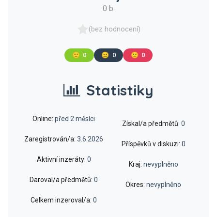
0 b.
(bez hodnocení)
🙂
0
😐
0
🙁
0
Statistiky
Online:
před 2 měsíci
Získal/a předmětů:
0
Zaregistrován/a:
3.6.2026
Příspěvků v diskuzi:
0
Aktivní inzeráty:
0
Kraj:
nevyplněno
Daroval/a předmětů:
0
Okres:
nevyplněno
Celkem inzeroval/a:
0