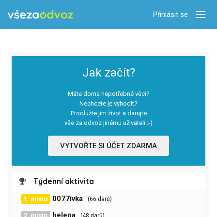
Přihlásit se
Zobra
Jak začít?
Máte doma nepotřebné věci?
Nechcete je vyhodit?
Prodlužte jim život a darujte
vše za odvoz jinému uživateli :-)
VYTVOŘTE SI ÚČET ZDARMA
Týdenní aktivita
0077ivka
1. místo
(66 darů)
helena
2. místo
(48 darů)