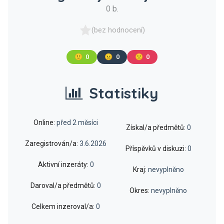
0 b.
(bez hodnocení)
🙂
0
😐
0
🙁
0
Statistiky
Online:
před 2 měsíci
Získal/a předmětů:
0
Zaregistrován/a:
3.6.2026
Příspěvků v diskuzi:
0
Aktivní inzeráty:
0
Kraj:
nevyplněno
Daroval/a předmětů:
0
Okres:
nevyplněno
Celkem inzeroval/a:
0