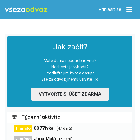
Přihlásit se
Zobra
Jak začít?
Máte doma nepotřebné věci?
Nechcete je vyhodit?
Prodlužte jim život a darujte
vše za odvoz jinému uživateli :-)
VYTVOŘTE SI ÚČET ZDARMA
Týdenní aktivita
0077ivka
1. místo
(47 darů)
Jana Malá
2. místo
(6 darů)