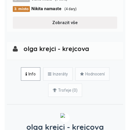
Nikita namaste
3. místo
(4 dary)
Zobrazit vše
olga krejci - krejcova
Info
Inzeráty
Hodnocení
Trofeje (0)
olga krejci - krejcova