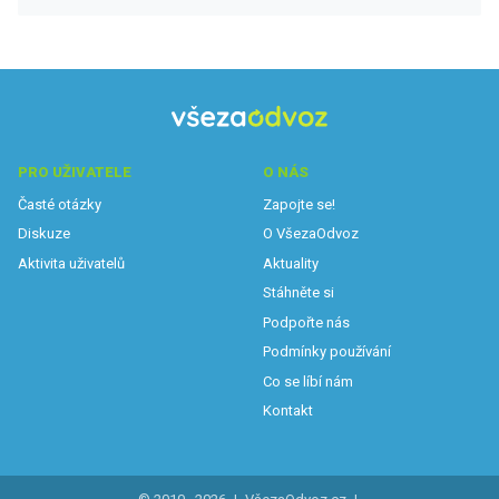
PRO UŽIVATELE
O NÁS
Časté otázky
Zapojte se!
Diskuze
O VšezaOdvoz
Aktivita uživatelů
Aktuality
Stáhněte si
Podpořte nás
Podmínky používání
Co se líbí nám
Kontakt