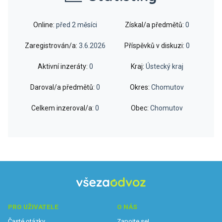
Online:
před 2 měsíci
Získal/a předmětů:
0
Zaregistrován/a:
3.6.2026
Příspěvků v diskuzi:
0
Aktivní inzeráty:
0
Kraj:
Ústecký kraj
Daroval/a předmětů:
0
Okres:
Chomutov
Celkem inzeroval/a:
0
Obec:
Chomutov
PRO UŽIVATELE
O NÁS
Časté otázky
Zapojte se!