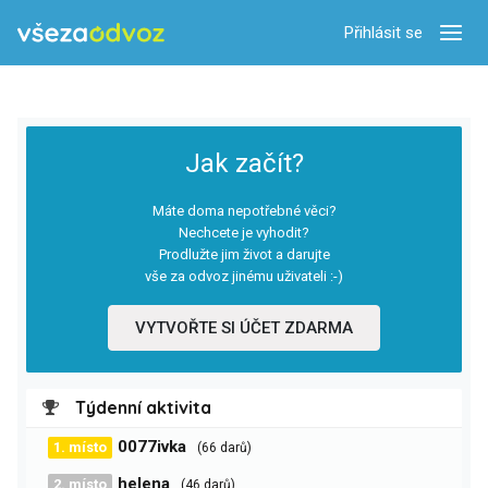
Přihlásit se
Zobra
Jak začít?
Máte doma nepotřebné věci?
Nechcete je vyhodit?
Prodlužte jim život a darujte
vše za odvoz jinému uživateli :-)
VYTVOŘTE SI ÚČET ZDARMA
Týdenní aktivita
0077ivka
1. místo
(66 darů)
helena
2. místo
(46 darů)