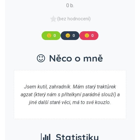
0 b.
(bez hodnocení)
🙂
0
😐
0
🙁
0
Něco o mně
Jsem kutil, zahradník. Mám starý traktůrek
agzat (který nám s přítelkyní parádně slouží) a
jiné další staré věci, má to své kouzlo.
Statistiky