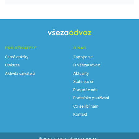
PRO UŽIVATELE
O NÁS
Časté otázky
Zapojte se!
Diskuze
O VšezaOdvoz
Aktivita uživatelů
Aktuality
Stáhněte si
Podpořte nás
Podmínky používání
Co se líbí nám
Kontakt