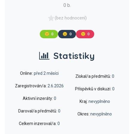
0 b.
(bez hodnocení)
🙂
0
😐
0
🙁
0
Statistiky
Online:
před 2 měsíci
Získal/a předmětů:
0
Zaregistrován/a:
2.6.2026
Příspěvků v diskuzi:
0
Aktivní inzeráty:
0
Kraj:
nevyplněno
Daroval/a předmětů:
0
Okres:
nevyplněno
Celkem inzeroval/a:
0