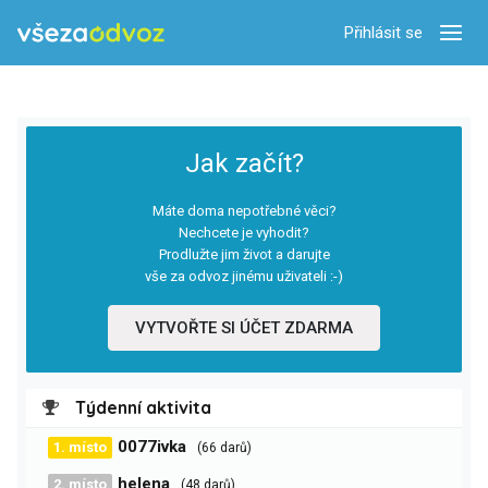
Přihlásit se
Zobra
Jak začít?
Máte doma nepotřebné věci?
Nechcete je vyhodit?
Prodlužte jim život a darujte
vše za odvoz jinému uživateli :-)
VYTVOŘTE SI ÚČET ZDARMA
Týdenní aktivita
0077ivka
1. místo
(66 darů)
helena
2. místo
(48 darů)