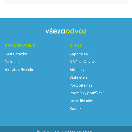
PRO UŽIVATELE
O NÁS
Časté otázky
Zapojte se!
Diskuze
O VšezaOdvoz
Aktivita uživatelů
Aktuality
Stáhněte si
Podpořte nás
Podmínky používání
Co se líbí nám
Kontakt