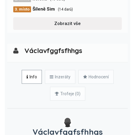
Šíleně Sim
3. místo
(14 darů)
Zobrazit vše
Václavfggfsfhhgs
Info
Inzeráty
Hodnocení
Trofeje (0)
Václavfggfsfhhgs