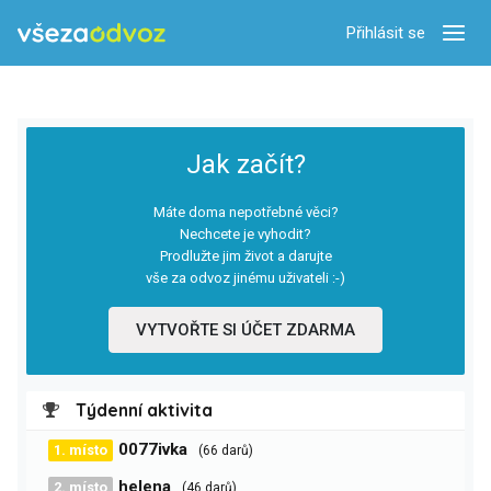
Přihlásit se
Zobra
Jak začít?
Máte doma nepotřebné věci?
Nechcete je vyhodit?
Prodlužte jim život a darujte
vše za odvoz jinému uživateli :-)
VYTVOŘTE SI ÚČET ZDARMA
Týdenní aktivita
0077ivka
1. místo
(66 darů)
helena
2. místo
(46 darů)