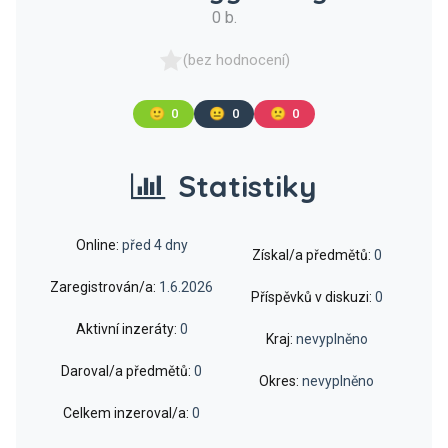
0 b.
(bez hodnocení)
🙂
0
😐
0
🙁
0
Statistiky
Online:
před 4 dny
Získal/a předmětů:
0
Zaregistrován/a:
1.6.2026
Příspěvků v diskuzi:
0
Aktivní inzeráty:
0
Kraj:
nevyplněno
Daroval/a předmětů:
0
Okres:
nevyplněno
Celkem inzeroval/a:
0