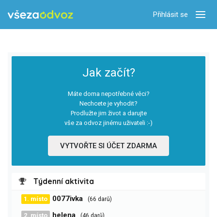
Přihlásit se
Zobra
Jak začít?
Máte doma nepotřebné věci?
Nechcete je vyhodit?
Prodlužte jim život a darujte
vše za odvoz jinému uživateli :-)
VYTVOŘTE SI ÚČET ZDARMA
Týdenní aktivita
0077ivka
1. místo
(66 darů)
helena
2. místo
(46 darů)