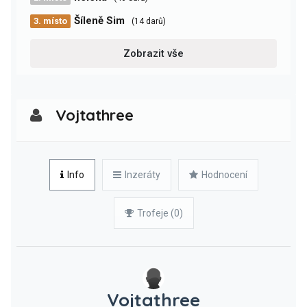
Šíleně Sim
3. místo
(14 darů)
Zobrazit vše
Vojtathree
Info
Inzeráty
Hodnocení
Trofeje (0)
Vojtathree