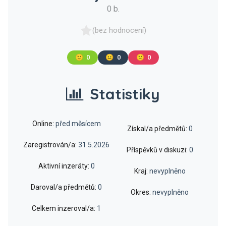
0 b.
(bez hodnocení)
🙂
0
😐
0
🙁
0
Statistiky
Online:
před měsícem
Získal/a předmětů:
0
Zaregistrován/a:
31.5.2026
Příspěvků v diskuzi:
0
Aktivní inzeráty:
0
Kraj:
nevyplněno
Daroval/a předmětů:
0
Okres:
nevyplněno
Celkem inzeroval/a:
1