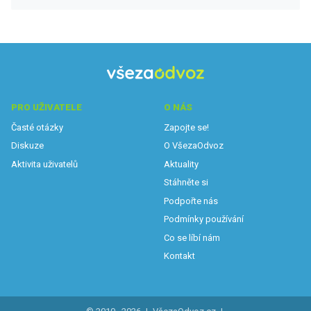
PRO UŽIVATELE
O NÁS
Časté otázky
Zapojte se!
Diskuze
O VšezaOdvoz
Aktivita uživatelů
Aktuality
Stáhněte si
Podpořte nás
Podmínky používání
Co se líbí nám
Kontakt