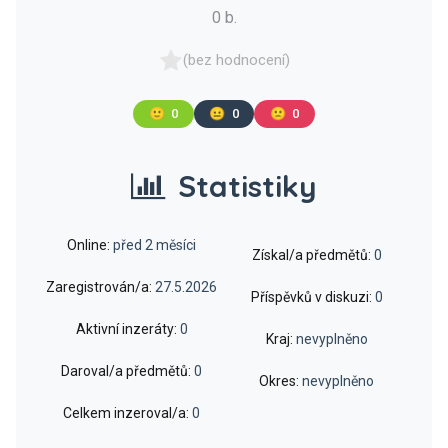
0 b.
(bez hodnocení)
🙂
0
😐
0
🙁
0
Statistiky
Online:
před 2 měsíci
Získal/a předmětů:
0
Zaregistrován/a:
27.5.2026
Příspěvků v diskuzi:
0
Aktivní inzeráty:
0
Kraj:
nevyplněno
Daroval/a předmětů:
0
Okres:
nevyplněno
Celkem inzeroval/a:
0