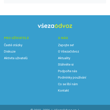
PRO UŽIVATELE
O NÁS
Časté otázky
Zapojte se!
Diskuze
O VšezaOdvoz
Aktivita uživatelů
Aktuality
Stáhněte si
Podpořte nás
Podmínky používání
Co se líbí nám
Kontakt