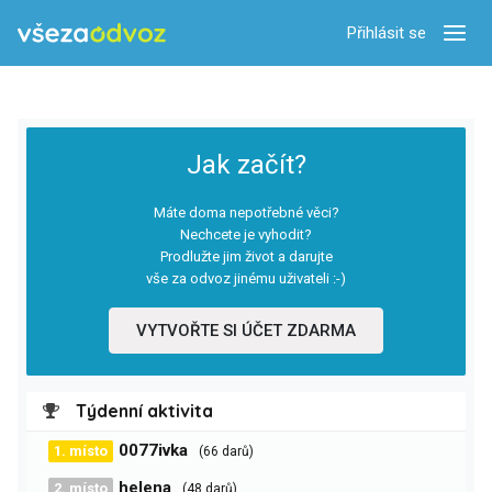
Přihlásit se
Zobra
Jak začít?
Máte doma nepotřebné věci?
Nechcete je vyhodit?
Prodlužte jim život a darujte
vše za odvoz jinému uživateli :-)
VYTVOŘTE SI ÚČET ZDARMA
Týdenní aktivita
0077ivka
1. místo
(66 darů)
helena
2. místo
(48 darů)