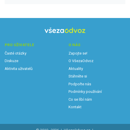
PRO UŽIVATELE
O NÁS
Časté otázky
Zapojte se!
Diskuze
O VšezaOdvoz
Aktivita uživatelů
Aktuality
Stáhněte si
Podpořte nás
Podmínky používání
Co se líbí nám
Kontakt