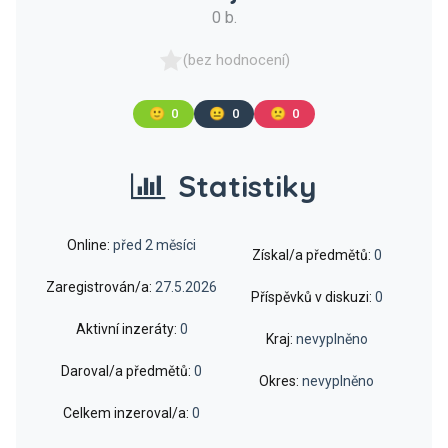
0 b.
(bez hodnocení)
🙂
0
😐
0
🙁
0
Statistiky
Online:
před 2 měsíci
Získal/a předmětů:
0
Zaregistrován/a:
27.5.2026
Příspěvků v diskuzi:
0
Aktivní inzeráty:
0
Kraj:
nevyplněno
Daroval/a předmětů:
0
Okres:
nevyplněno
Celkem inzeroval/a:
0