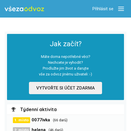
Přihlásit se
Zobra
Jak začít?
Máte doma nepotřebné věci?
Nechcete je vyhodit?
Prodlužte jim život a darujte
vše za odvoz jinému uživateli :-)
VYTVOŘTE SI ÚČET ZDARMA
Týdenní aktivita
0077ivka
1. místo
(66 darů)
helena
2. místo
(46 darů)