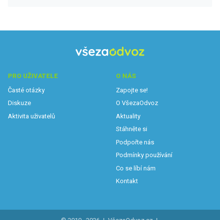
PRO UŽIVATELE
O NÁS
Časté otázky
Zapojte se!
Diskuze
O VšezaOdvoz
Aktivita uživatelů
Aktuality
Stáhněte si
Podpořte nás
Podmínky používání
Co se líbí nám
Kontakt