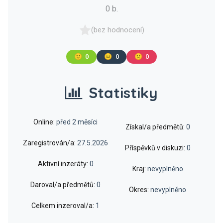
0 b.
(bez hodnocení)
🙂
0
😐
0
🙁
0
Statistiky
Online:
před 2 měsíci
Získal/a předmětů:
0
Zaregistrován/a:
27.5.2026
Příspěvků v diskuzi:
0
Aktivní inzeráty:
0
Kraj:
nevyplněno
Daroval/a předmětů:
0
Okres:
nevyplněno
Celkem inzeroval/a:
1