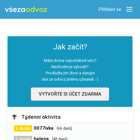
Přihlásit se
Zobra
Jak začít?
Máte doma nepotřebné věci?
Nechcete je vyhodit?
Prodlužte jim život a darujte
vše za odvoz jinému uživateli :-)
VYTVOŘTE SI ÚČET ZDARMA
Týdenní aktivita
0077ivka
1. místo
(66 darů)
helena
2. místo
(45 darů)