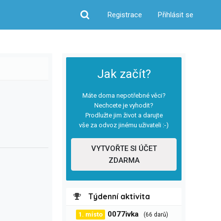
Registrace
Přihlásit se
Hledat
Jak začít?
Máte doma nepotřebné věci?
Nechcete je vyhodit?
Prodlužte jim život a darujte
vše za odvoz jinému uživateli :-)
VYTVOŘTE SI ÚČET
ZDARMA
Týdenní aktivita
0077ivka
1. místo
(66 darů)