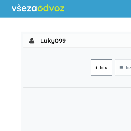
Luky099
Info
In