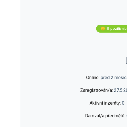
🙂
0
pozitivní
Online:
před 2 měsíc
Zaregistrován/a:
27.5.2
Aktivní inzeráty:
0
Daroval/a předmětů: