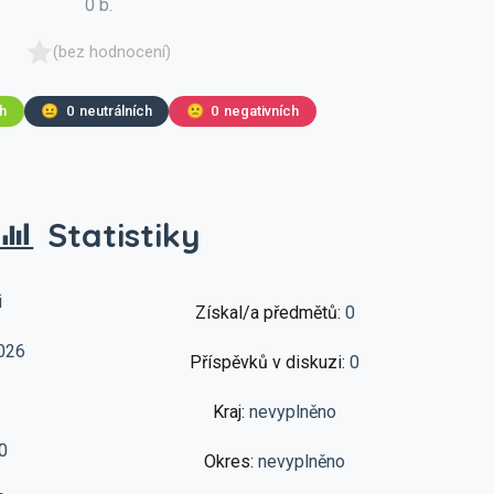
0 b.
(bez hodnocení)
ch
😐
0
neutrálních
🙁
0
negativních
Statistiky
i
Získal/a předmětů:
0
026
Příspěvků v diskuzi:
0
Kraj:
nevyplněno
0
Okres:
nevyplněno