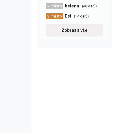
helena
2. místo
(48 darů)
Esi
3. místo
(14 darů)
Zobrazit vše