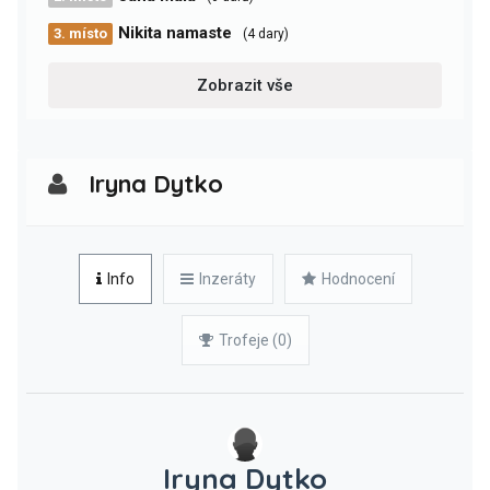
Nikita namaste
3. místo
(4 dary)
Zobrazit vše
Iryna Dytko
Info
Inzeráty
Hodnocení
Trofeje (0)
Iryna Dytko