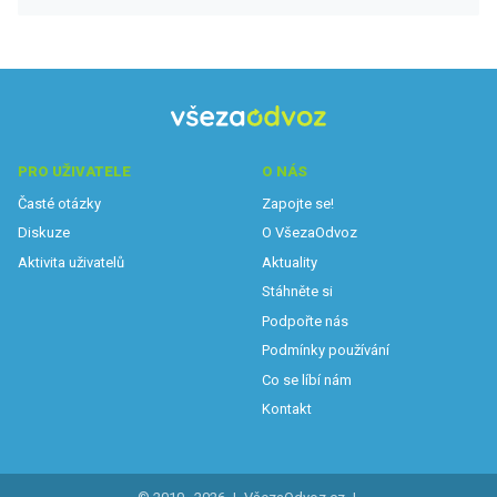
PRO UŽIVATELE
O NÁS
Časté otázky
Zapojte se!
Diskuze
O VšezaOdvoz
Aktivita uživatelů
Aktuality
Stáhněte si
Podpořte nás
Podmínky používání
Co se líbí nám
Kontakt