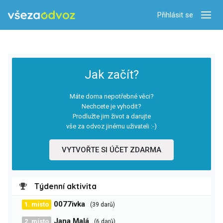
Přihlásit se
Zobra
Jak začít?
Máte doma nepotřebné věci?
Nechcete je vyhodit?
Prodlužte jim život a darujte
vše za odvoz jinému uživateli :-)
VYTVOŘTE SI ÚČET ZDARMA
Týdenní aktivita
0077ivka
1. místo
(39 darů)
Jana Malá
2. místo
(6 darů)