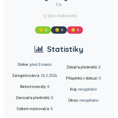
0 b.
(bez hodnocení)
🙂
0
😐
0
🙁
0
Statistiky
Online:
před 3 měsíci
Získal/a předmětů:
0
Zaregistrován/a:
26.5.2026
Příspěvků v diskuzi:
0
Aktivní inzeráty:
0
Kraj:
nevyplněno
Daroval/a předmětů:
0
Okres:
nevyplněno
Celkem inzeroval/a:
0