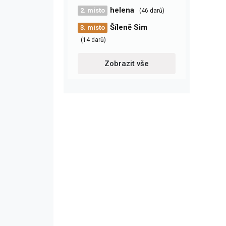
helena
2. místo
(46 darů)
Šíleně Sim
3. místo
(14 darů)
Zobrazit vše