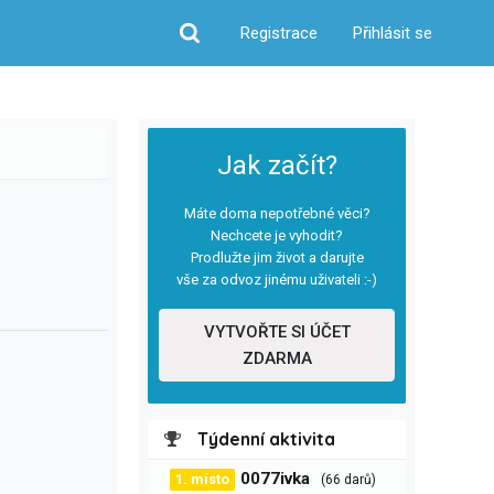
Registrace
Přihlásit se
Hledat
Jak začít?
Máte doma nepotřebné věci?
Nechcete je vyhodit?
Prodlužte jim život a darujte
vše za odvoz jinému uživateli :-)
VYTVOŘTE SI ÚČET
ZDARMA
Týdenní aktivita
0077ivka
1. místo
(66 darů)