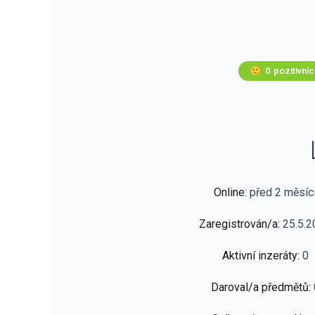
🙂
0
pozitivní
Online:
před 2 měsíc
Zaregistrován/a:
25.5.2
Aktivní inzeráty:
0
Daroval/a předmětů: