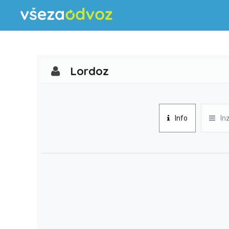
Lordoz
Info
In