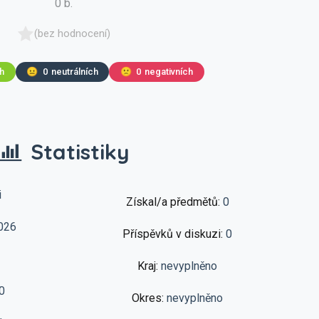
0 b.
(bez hodnocení)
ch
😐
0
neutrálních
🙁
0
negativních
Statistiky
i
Získal/a předmětů:
0
026
Příspěvků v diskuzi:
0
Kraj:
nevyplněno
0
Okres:
nevyplněno