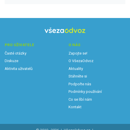
PRO UŽIVATELE
O NÁS
Časté otázky
Zapojte se!
Diskuze
O VšezaOdvoz
Aktivita uživatelů
Aktuality
Stáhněte si
Podpořte nás
Podmínky používání
Co se líbí nám
Kontakt