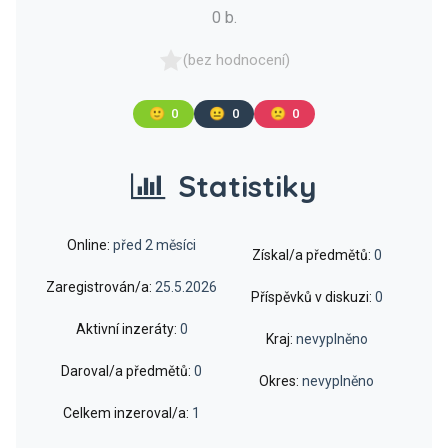
0 b.
(bez hodnocení)
🙂
0
😐
0
🙁
0
Statistiky
Online:
před 2 měsíci
Získal/a předmětů:
0
Zaregistrován/a:
25.5.2026
Příspěvků v diskuzi:
0
Aktivní inzeráty:
0
Kraj:
nevyplněno
Daroval/a předmětů:
0
Okres:
nevyplněno
Celkem inzeroval/a:
1