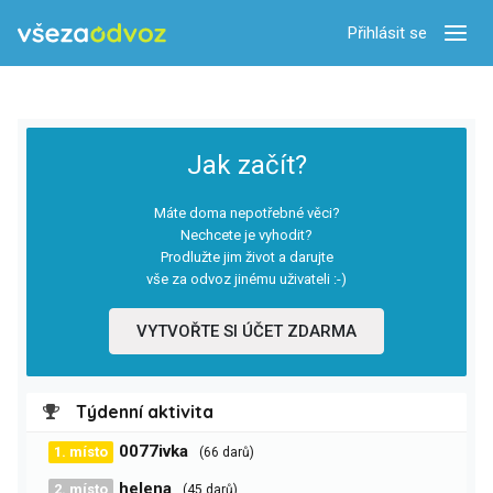
Přihlásit se
Zobra
Jak začít?
Máte doma nepotřebné věci?
Nechcete je vyhodit?
Prodlužte jim život a darujte
vše za odvoz jinému uživateli :-)
VYTVOŘTE SI ÚČET ZDARMA
Týdenní aktivita
0077ivka
1. místo
(66 darů)
helena
2. místo
(45 darů)