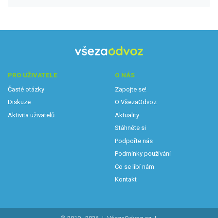
PRO UŽIVATELE
O NÁS
Časté otázky
Zapojte se!
Diskuze
O VšezaOdvoz
Aktivita uživatelů
Aktuality
Stáhněte si
Podpořte nás
Podmínky používání
Co se líbí nám
Kontakt