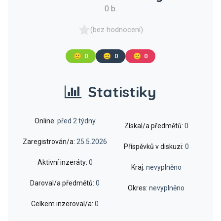
0 b.
(bez hodnocení)
🙂
0
😐
0
🙁
0
Statistiky
Online:
před 2 týdny
Získal/a předmětů:
0
Zaregistrován/a:
25.5.2026
Příspěvků v diskuzi:
0
Aktivní inzeráty:
0
Kraj:
nevyplněno
Daroval/a předmětů:
0
Okres:
nevyplněno
Celkem inzeroval/a:
0