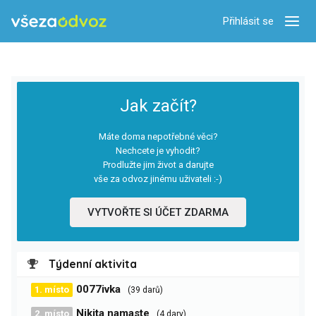
Přihlásit se
Zobra
Jak začít?
Máte doma nepotřebné věci?
Nechcete je vyhodit?
Prodlužte jim život a darujte
vše za odvoz jinému uživateli :-)
VYTVOŘTE SI ÚČET ZDARMA
Týdenní aktivita
0077ivka
1. místo
(39 darů)
Nikita namaste
2. místo
(4 dary)