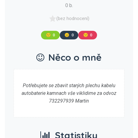
0 b.
(bez hodnocení)
🙂
0
😐
0
🙁
0
Něco o mně
Potřebujete se zbavit starých plechu kabelu
autobaterie kamnach vše viklidime za odvoz
732297939 Martin
Statistiky