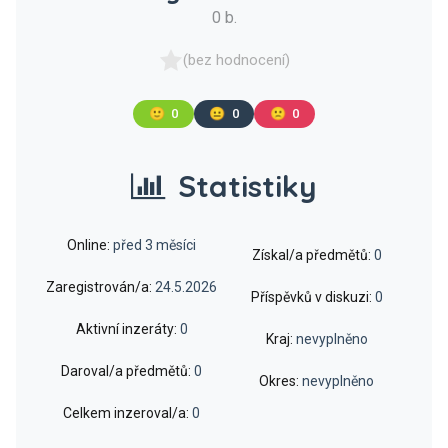
0 b.
(bez hodnocení)
🙂
0
😐
0
🙁
0
Statistiky
Online:
před 3 měsíci
Získal/a předmětů:
0
Zaregistrován/a:
24.5.2026
Příspěvků v diskuzi:
0
Aktivní inzeráty:
0
Kraj:
nevyplněno
Daroval/a předmětů:
0
Okres:
nevyplněno
Celkem inzeroval/a:
0