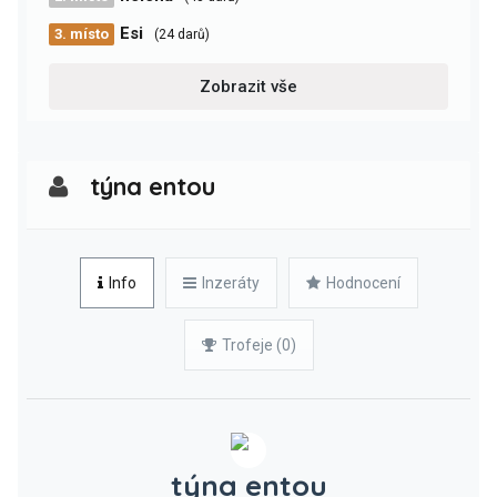
Esi
3. místo
(24 darů)
Zobrazit vše
týna entou
Info
Inzeráty
Hodnocení
Trofeje (0)
týna entou