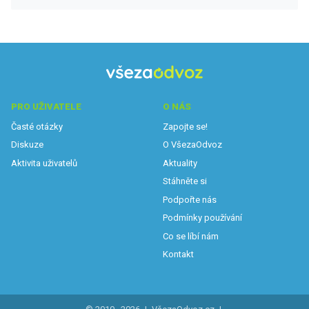
PRO UŽIVATELE
O NÁS
Časté otázky
Zapojte se!
Diskuze
O VšezaOdvoz
Aktivita uživatelů
Aktuality
Stáhněte si
Podpořte nás
Podmínky používání
Co se líbí nám
Kontakt