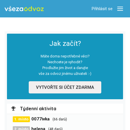
Přihlásit se
Zobra
Jak začít?
Máte doma nepotřebné věci?
Nechcete je vyhodit?
Prodlužte jim život a darujte
vše za odvoz jinému uživateli :-)
VYTVOŘTE SI ÚČET ZDARMA
Týdenní aktivita
0077ivka
1. místo
(66 darů)
helena
2. místo
(48 darů)