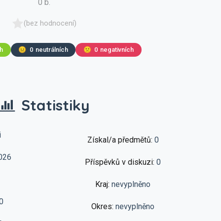
0 b.
(bez hodnocení)
ch
😐
0
neutrálních
🙁
0
negativních
Statistiky
i
Získal/a předmětů:
0
026
Příspěvků v diskuzi:
0
Kraj:
nevyplněno
0
Okres:
nevyplněno