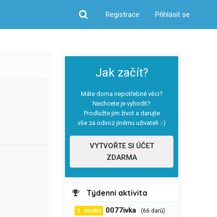
Registrace
Přihlásit se
Hledat
Jak začít?
Máte doma nepotřebné věci?
Nechcete je vyhodit?
Prodlužte jim život a darujte
vše za odvoz jinému uživateli :-)
VYTVOŘTE SI ÚČET
ZDARMA
Týdenní aktivita
0077ivka
1. místo
(66 darů)