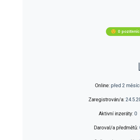
🙂
0
pozitivní
Online:
před 2 měsíc
Zaregistrován/a:
24.5.2
Aktivní inzeráty:
0
Daroval/a předmětů: