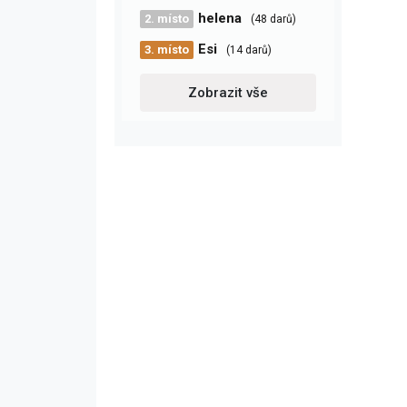
helena
2. místo
(48 darů)
Esi
3. místo
(14 darů)
Zobrazit vše