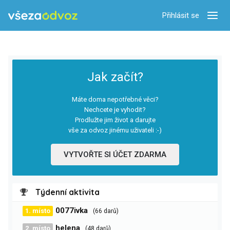
Přihlásit se
Zobra
Jak začít?
Máte doma nepotřebné věci?
Nechcete je vyhodit?
Prodlužte jim život a darujte
vše za odvoz jinému uživateli :-)
VYTVOŘTE SI ÚČET ZDARMA
Týdenní aktivita
0077ivka
1. místo
(66 darů)
helena
2. místo
(48 darů)