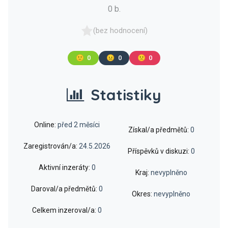
0 b.
(bez hodnocení)
🙂
0
😐
0
🙁
0
Statistiky
Online:
před 2 měsíci
Získal/a předmětů:
0
Zaregistrován/a:
24.5.2026
Příspěvků v diskuzi:
0
Aktivní inzeráty:
0
Kraj:
nevyplněno
Daroval/a předmětů:
0
Okres:
nevyplněno
Celkem inzeroval/a:
0