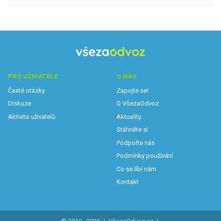
PRO UŽIVATELE
O NÁS
Časté otázky
Zapojte se!
Diskuze
O VšezaOdvoz
Aktivita uživatelů
Aktuality
Stáhněte si
Podpořte nás
Podmínky používání
Co se líbí nám
Kontakt