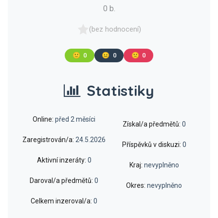
0 b.
(bez hodnocení)
🙂
0
😐
0
🙁
0
Statistiky
Online:
před 2 měsíci
Získal/a předmětů:
0
Zaregistrován/a:
24.5.2026
Příspěvků v diskuzi:
0
Aktivní inzeráty:
0
Kraj:
nevyplněno
Daroval/a předmětů:
0
Okres:
nevyplněno
Celkem inzeroval/a:
0