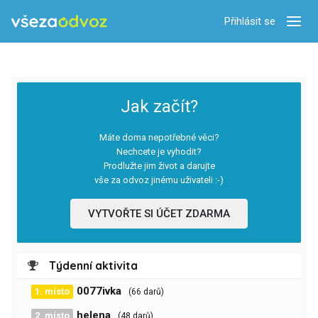
Přihlásit se
Zobra
Jak začít?
Máte doma nepotřebné věci?
Nechcete je vyhodit?
Prodlužte jim život a darujte
vše za odvoz jinému uživateli :-)
VYTVOŘTE SI ÚČET ZDARMA
Týdenní aktivita
0077ivka
1. místo
(66 darů)
helena
2. místo
(48 darů)