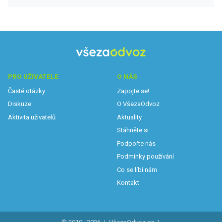
PRO UŽIVATELE
O NÁS
Časté otázky
Zapojte se!
Diskuze
O VšezaOdvoz
Aktivita uživatelů
Aktuality
Stáhněte si
Podpořte nás
Podmínky používání
Co se líbí nám
Kontakt